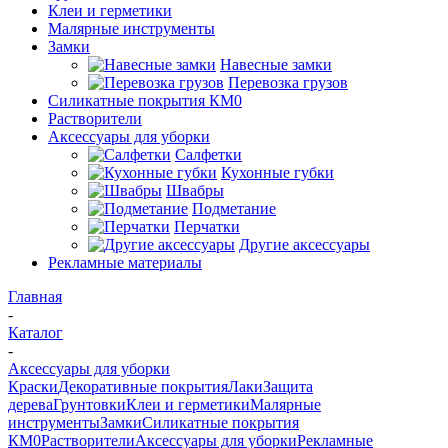
Клеи и герметики
Малярные инструменты
Замки
Навесные замки
Перевозка грузов
Силикатные покрытия КМ0
Растворители
Аксессуары для уборки
Салфетки
Кухонные губки
Швабры
Подметание
Перчатки
Другие аксессуары
Рекламные материалы
Главная
-
Каталог
-
Аксессуары для уборки
Краски
Декоративные покрытия
Лаки
Защита
дерева
Грунтовки
Клеи и герметики
Малярные
инструменты
Замки
Силикатные покрытия
КМ0
Растворители
Аксессуары для уборки
Рекламные