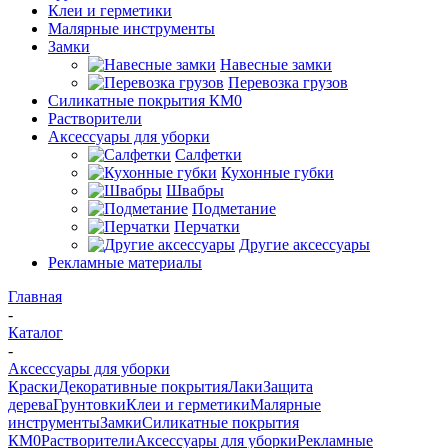
Клеи и герметики
Малярные инструменты
Замки
Навесные замки
Перевозка грузов
Силикатные покрытия КМ0
Растворители
Аксессуары для уборки
Салфетки
Кухонные губки
Швабры
Подметание
Перчатки
Другие аксессуары
Рекламные материалы
Главная
-
Каталог
-
Аксессуары для уборки
Краски
Декоративные покрытия
Лаки
Защита
дерева
Грунтовки
Клеи и герметики
Малярные
инструменты
Замки
Силикатные покрытия
КМ0
Растворители
Аксессуары для уборки
Рекламные