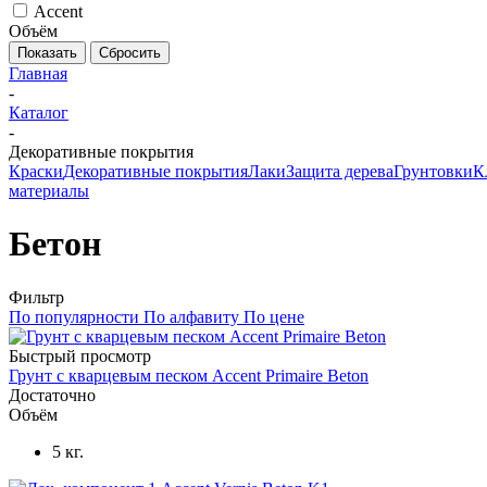
Accent
Объём
Сбросить
Главная
-
Каталог
-
Декоративные покрытия
Краски
Декоративные покрытия
Лаки
Защита дерева
Грунтовки
К
материалы
Бетон
Фильтр
По популярности
По алфавиту
По цене
Быстрый просмотр
Грунт с кварцевым песком Accent Primaire Beton
Достаточно
Объём
5 кг.