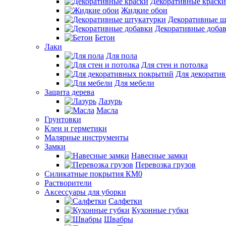
Декоративные краски
Жидкие обои
Декоративные ш
Декоративные доба
Бетон
Лаки
Для пола
Для стен и потолка
Для декорати
Для мебели
Защита дерева
Лазурь
Масла
Грунтовки
Клеи и герметики
Малярные инструменты
Замки
Навесные замки
Перевозка грузов
Силикатные покрытия КМ0
Растворители
Аксессуары для уборки
Салфетки
Кухонные губки
Швабры