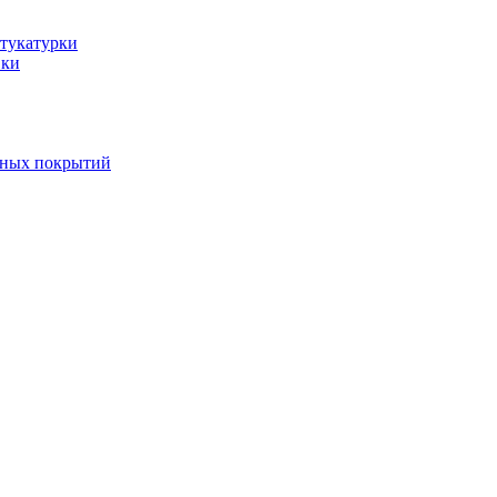
тукатурки
вки
вных покрытий