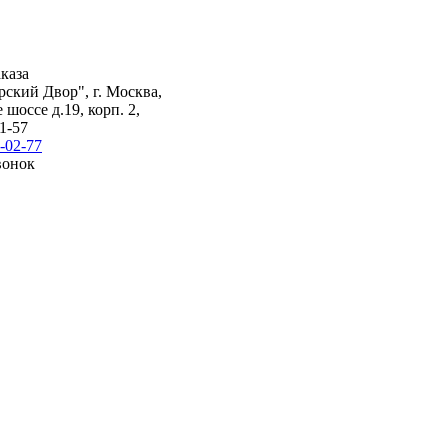
каза
ский Двор", г. Москва,
шоссе д.19, корп. 2,
1-57
-02-77
вонок