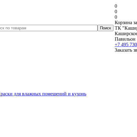
0
0
0
Корзина за
ТК "Кашир
Каширское 
Павильон 
+7 495 730
Заказать з
раски для влажных помещений и кухонь