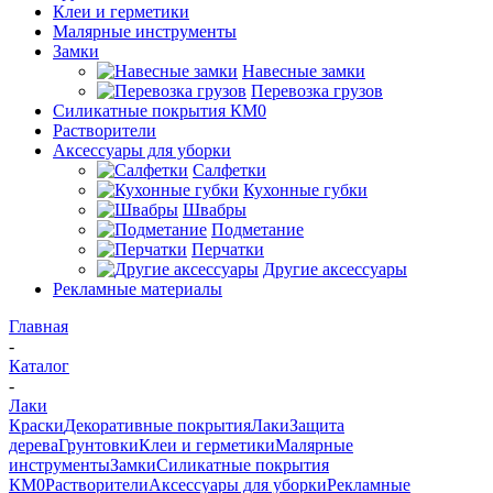
Клеи и герметики
Малярные инструменты
Замки
Навесные замки
Перевозка грузов
Силикатные покрытия КМ0
Растворители
Аксессуары для уборки
Салфетки
Кухонные губки
Швабры
Подметание
Перчатки
Другие аксессуары
Рекламные материалы
Главная
-
Каталог
-
Лаки
Краски
Декоративные покрытия
Лаки
Защита
дерева
Грунтовки
Клеи и герметики
Малярные
инструменты
Замки
Силикатные покрытия
КМ0
Растворители
Аксессуары для уборки
Рекламные