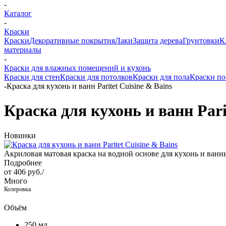
-
Каталог
-
Краски
Краски
Декоративные покрытия
Лаки
Защита дерева
Грунтовки
К
материалы
-
Краски для влажных помещений и кухонь
Краски для стен
Краски для потолков
Краски для пола
Краски по
-
Краска для кухонь и ванн Paritet Cuisine & Bains
Краска для кухонь и ванн Pari
Новинки
Акриловая матовая краска на водной основе для кухонь и ванн
Подробнее
от
406 руб.
/
Много
Колеровка
Объём
250 мл.