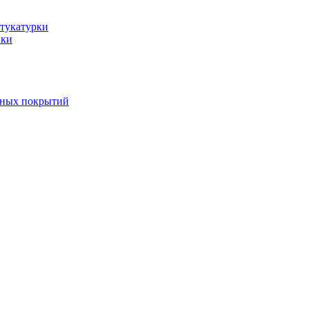
тукатурки
вки
вных покрытий