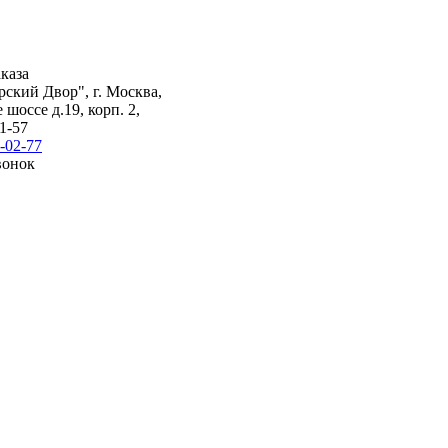
каза
ский Двор", г. Москва,
шоссе д.19, корп. 2,
1-57
-02-77
вонок