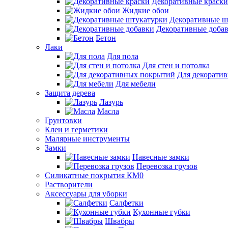
Декоративные краски
Жидкие обои
Декоративные ш
Декоративные доба
Бетон
Лаки
Для пола
Для стен и потолка
Для декорати
Для мебели
Защита дерева
Лазурь
Масла
Грунтовки
Клеи и герметики
Малярные инструменты
Замки
Навесные замки
Перевозка грузов
Силикатные покрытия КМ0
Растворители
Аксессуары для уборки
Салфетки
Кухонные губки
Швабры