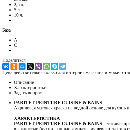
2,5 л.
5 л
10 л.
-
База
A
C
-
Поделиться
Цена действительна только для интернет-магазина и может отл
Описание
Характеристики
Задать вопрос
PARITET PEINTURE CUISINE & BAINS
Акриловая матовая краска на водной основе для кухонь 
ХАРАКТЕРИСТИКА
PARITET PEINTURE CUISINE & BAINS
– матовая пр
влажностью (кухни, ванные комнаты, душевые), так и в