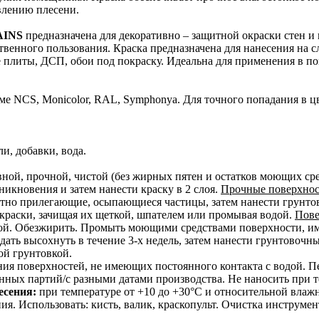
влению плесени.
AINS
предназначена для декоративно – защитной окраски стен 
венного пользования. Краска предназначена для нанесения на с
 плиты, ДСП, обои под покраску. Идеальна для применения в п
теме NCS, Monicolor, RAL, Symphonya. Для точного попадания в ц
и, добавки, вода.
вной, прочной, чистой (без жирных пятен и остатков моющих ср
икновения и затем нанести краску в 2 слоя.
Прочные поверхно
отно прилегающие, осыпающиеся частицы, затем нанести грунто
краски, зачищая их щеткой, шпателем или промывая водой.
Пове
гой. Обезжирить. Промыть моющими средствами поверхности, им
дать высохнуть в течение 3-х недель, затем нанести грунтовочн
ой грунтовкой.
ния поверхностей, не имеющих постоянного контакта с водой. 
нных партий/с разными датами производства. Не наносить при 
есения:
при температуре от +10 до +30°С и относительной влажн
ния. Использовать: кисть, валик, краскопульт. Очистка инструмен