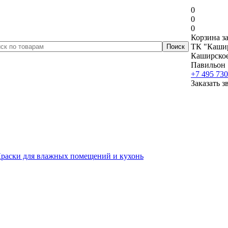
0
0
0
Корзина за
ТК "Кашир
Каширское 
Павильон 
+7 495 730
Заказать з
раски для влажных помещений и кухонь