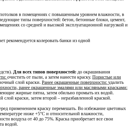
и потолков в помещениях с повышенным уровнем влажности, в
ледующие типы поверхностей: бетон, бетонные блоки, цемент,
омещениях со средней и высокой эксплуатационной нагрузкой и
вет рекомендуется колеровать банки из одной
едств).
Для всех типов поверхностей:
до окрашивания
сти:
очистить от пыли, а затем нанести краску.
Пористые или
вочный слой краски.
Ранее окрашенные поверхности:
удалить
рхности, ранее окрашенные эмалями или масляными красками:
еющие жирные пятна, затем обильно промыть их водой.
ый слой краски, затем второй – неразбавленной краской.
Перед применением краску перемешать. Во избежание цветовых
температуре ниже +5°С и относительной влажности,
ости воздуха от 40 до 75%. Краска приобретает все свои
та водой.