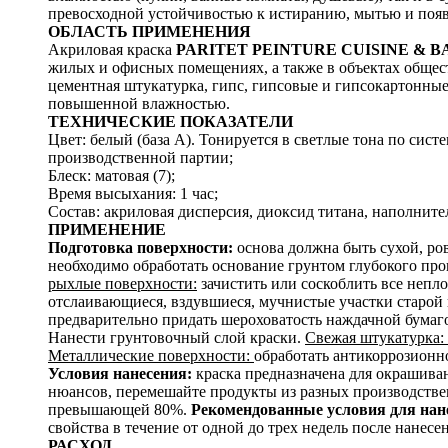
превосходной устойчивостью к истиранию, мытью и поя
ОБЛАСТЬ ПРИМЕНЕНИЯ
Акриловая краска
PARITET PEINTURE CUISINE & B
жилых и офисных помещениях, а также в объектах общест
цементная штукатурка, гипс, гипсовые и гипсокартонные
повышенной влажностью.
ТЕХНИЧЕСКИЕ ПОКАЗАТЕЛИ
Цвет: белый (база А). Тонируется в светлые тона по сис
производственной партии;
Блеск: матовая (7);
Время высыхания: 1 час;
Состав: акриловая дисперсия, диоксид титана, наполнител
ПРИМЕНЕНИЕ
Подготовка поверхности:
основа должна быть сухой, ро
необходимо обработать основание грунтом глубокого прон
рыхлые поверхности:
зачистить или соскоблить все непл
отслаивающиеся, вздувшиеся, мучнистые участки старой 
предварительно придать шероховатость наждачной бума
Нанести грунтовочный слой краски.
Свежая штукатурка:
Металлические поверхности:
обработать антикоррозионн
Условия нанесения:
краска предназначена для окрашива
нюансов, перемешайте продукты из разных производстве
превышающей 80%.
Рекомендованные условия для нан
свойства в течение от одной до трех недель после нанесе
РАСХОД