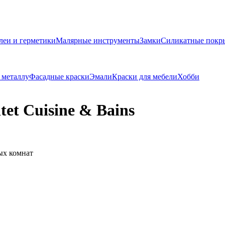
леи и герметики
Малярные инструменты
Замки
Силикатные покр
 металлу
Фасадные краски
Эмали
Краски для мебели
Хобби
tet Cuisine & Bains
ых комнат