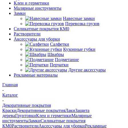
Клеи и герметики
Малярные инструменты
Замки
Навесные замки
Перевозка грузов
Силикатные покрытия КМ0
Растворители
Аксессуары для уборки
Салфетки
Кухонные губки
Швабры
Подметание
Перчатки
Другие аксессуары
Рекламные материалы
Главная
-
Каталог
-
Декоративные покрытия
Краски
Декоративные покрытия
Лаки
Защита
дерева
Грунтовки
Клеи и герметики
Малярные
инструменты
Замки
Силикатные покрытия
КМ0
Растворители
Аксессуары для уборки
Рекламные