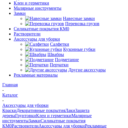
Клеи и герметики
Малярные инструменты
Замки
Навесные замки
Перевозка грузов
Силикатные покрытия КМ0
Растворители
Аксессуары для уборки
Салфетки
Кухонные губки
Швабры
Подметание
Перчатки
Другие аксессуары
Рекламные материалы
Главная
-
Каталог
-
Аксессуары для уборки
Краски
Декоративные покрытия
Лаки
Защита
дерева
Грунтовки
Клеи и герметики
Малярные
инструменты
Замки
Силикатные покрытия
КМ0
Растворители
Аксессуары для уборки
Рекламные