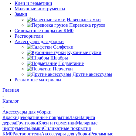
Клеи и герметики
Малярные инструменты
Замки
Навесные замки
Перевозка грузов
Силикатные покрытия КМ0
Растворители
Аксессуары для уборки
Салфетки
Кухонные губки
Швабры
Подметание
Перчатки
Другие аксессуары
Рекламные материалы
Главная
-
Каталог
-
Аксессуары для уборки
Краски
Декоративные покрытия
Лаки
Защита
дерева
Грунтовки
Клеи и герметики
Малярные
инструменты
Замки
Силикатные покрытия
КМ0
Растворители
Аксессуары для уборки
Рекламные