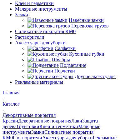
Клеи и герметики
Малярные инструменты
Замки
Навесные замки
Перевозка грузов
Силикатные покрытия КМ0
Растворители
Аксессуары для уборки
Салфетки
Кухонные губки
Швабры
Подметание
Перчатки
Другие аксессуары
Рекламные материалы
Главная
-
Каталог
-
Декоративные покрытия
Краски
Декоративные покрытия
Лаки
Защита
дерева
Грунтовки
Клеи и герметики
Малярные
инструменты
Замки
Силикатные покрытия
КМ0
Растворители
Аксессуары для уборки
Рекламные