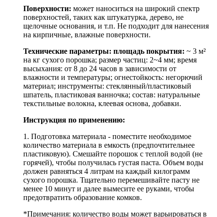
Поверхности:
может наноситься на широкий спектр
поверхностей, таких как штукатурка, дерево, не
щелочные основания, и т.п. Не подходит для нанесения
на кирпичные, влажные поверхности.
Технические параметры: площадь покрытия:
~ 3 м²
на кг сухого порошка; размер частиц: 2~4 мм; время
высыхания: от 8 до 24 часов в зависимости от
влажности и температуры; огнестойкость: негорючий
материал; инструменты: стеклянный/пластиковый
шпатель, пластиковая ванночка; состав: натуральные
текстильные волокна, клеевая основа, добавки.
Инструкция по применению:
1. Подготовка материала - поместите необходимое
количество материала в емкость (предпочтительнее
пластиковую). Смешайте порошок с теплой водой (не
горячей), чтобы получилась густая паста. Объем воды
должен равняться 4 литрам на каждый килограмм
сухого порошка. Тщательно перемешивайте пасту не
менее 10 минут и далее вымесите ее руками, чтобы
предотвратить образование комков.
*Примечания: количество воды может варьироваться в