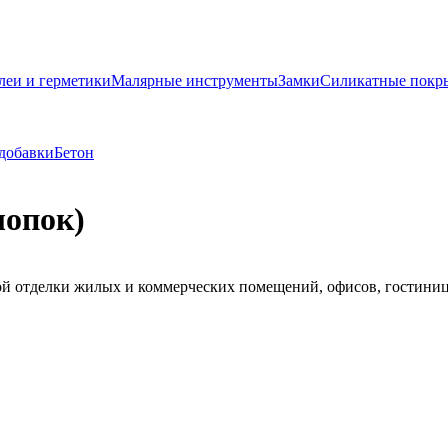
леи и герметики
Малярные инструменты
Замки
Силикатные покр
добавки
Бетон
лопок)
ной отделки жилых и коммерческих помещений, офисов, гостиниц