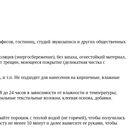
фисов, гостиниц, студий звукозаписи и других общественных
оляция (энергосбережение), без запаха, огнестойкий материал,
т трещин, моющееся покрытие (деликатная чистка с
, и т.п. Не подходит для нанесения на кирпичные, влажные
 8 до 24 часов в зависимости от влажности и температуры;
ральные текстильные волокна, клеевая основа, добавки.
айте порошок с теплой водой (не горячей), чтобы получилась
ту не менее 10 минут и далее вымесите ее руками, чтобы