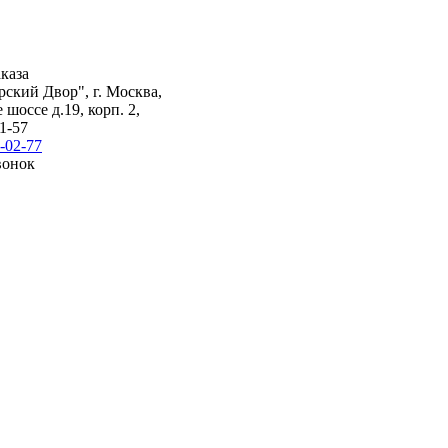
каза
ский Двор", г. Москва,
шоссе д.19, корп. 2,
1-57
-02-77
вонок