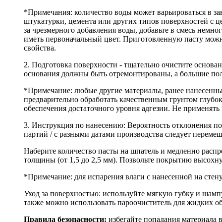
*Примечания: количество воды может варьироваться в зав
штукатурки, цемента или других типов поверхностей с ц
за чрезмерного добавления воды, добавьте в смесь немно
иметь первоначальный цвет. Приготовленную пасту можно
свойства.
2. Подготовка поверхности - тщательно очистите основа
основания должны быть отремонтированы, а большие пол
*Примечание: любые другие материалы, ранее нанесенны
предварительно обработать качественным грунтом глубо
обеспечения достаточного уровня адгезии. Не применять
3. Инструкция по нанесению: Вероятность отклонения по
партий / с разными датами производства следует перемеш
Наберите количество пасты на шпатель и медленно распр
толщины (от 1,5 до 2,5 мм). Позвольте покрытию высохну
*Примечание: для испарения влаги с нанесенной на стен
Уход за поверхностью: используйте мягкую губку и шам
также можно использовать пароочиститель для жидких об
Правила безопасности:
избегайте попадания материала 