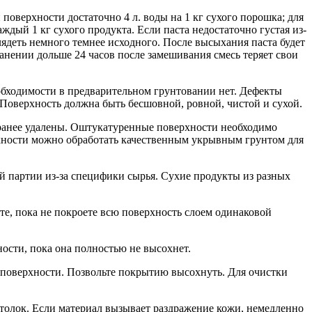
поверхности достаточно 4 л. воды на 1 кг сухого порошка; для
дый 1 кг сухого продукта. Если паста недостаточно густая из-
лядеть немного темнее исходного. После высыхания паста будет
анении дольше 24 часов после замешивания смесь теряет свои
еобходимости в предварительном грунтовании нет. Дефекты
оверхность должна быть бесшовной, ровной, чистой и сухой.
аранее удалены. Оштукатуренные поверхности необходимо
рхности можно обработать качественным укрывным грунтом для
й партии из-за специфики сырья. Сухие продукты из разных
е, пока не покроете всю поверхность слоем одинаковой
ости, пока она полностью не высохнет.
 поверхности. Позвольте покрытию высохнуть. Для очистки
отолок. Если материал вызывает раздражение кожи, немедленно