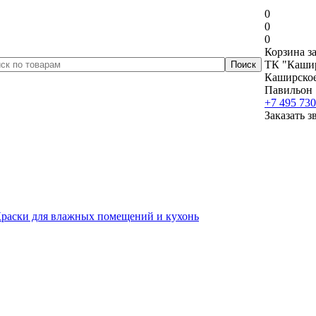
0
0
0
Корзина за
ТК "Кашир
Каширское 
Павильон 
+7 495 730
Заказать з
раски для влажных помещений и кухонь