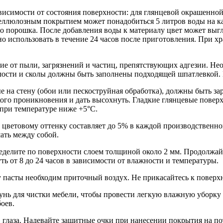
исимости от состояния поверхности: для глянцевой окрашенной 
еллюлозным покрытием может понадобиться 5 литров воды на каж
го порошка. После добавления воды к материалу цвет может выг
 использовать в течение 24 часов после приготовления. При хр
ние от пыли, загрязнений и частиц, препятствующих адгезии. Н
ости и сколы должны быть заполнены подходящей шпатлевкой. П
е на стену (обои или пескоструйная обработка), должны быть з
кого проникновения и дать высохнуть. Гладкие глянцевые пове
 при температуре ниже +5°С.
 цветовому оттенку составляет до 5% в каждой производственно
ать между собой.
еделите по поверхности слоем толщиной около 2 мм. Продолжайт
ть от 8 до 24 часов в зависимости от влажности и температуры.
у пасты необходим приточный воздух. Не прикасайтесь к поверхн
пунь для чистки мебели, чтобы провести легкую влажную уборку
оев.
в глаза. Надевайте защитные очки при нанесении покрытия на п