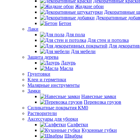
Декоративные краски
Жидкие обои
Декоративные ш
Декоративные доба
Бетон
Лаки
Для пола
Для стен и потолка
Для декорати
Для мебели
Защита дерева
Лазурь
Масла
Грунтовки
Клеи и герметики
Малярные инструменты
Замки
Навесные замки
Перевозка грузов
Силикатные покрытия КМ0
Растворители
Аксессуары для уборки
Салфетки
Кухонные губки
Швабры