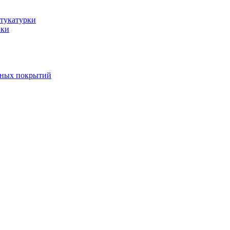
тукатурки
вки
вных покрытий