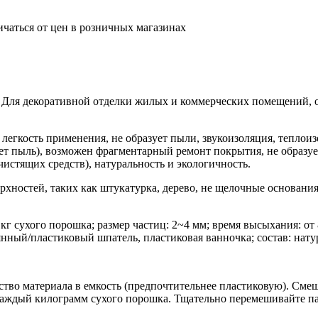
ичаться от цен в розничных магазинах
. Для декоративной отделки жилых и коммерческих помещений, о
 легкость применения, не образует пыли, звукоизоляция, теплоиз
т пыль), возможен фрагментарный ремонт покрытия, не образуе
истящих средств), натуральность и экологичность.
хностей, таких как штукатурка, дерево, не щелочные основания
 кг сухого порошка; размер частиц: 2~4 мм; время высыхания: от
нный/пластиковый шпатель, пластиковая ванночка; состав: нату
ство материала в емкость (предпочтительнее пластиковую). Смеш
 каждый килограмм сухого порошка. Тщательно перемешивайте пас