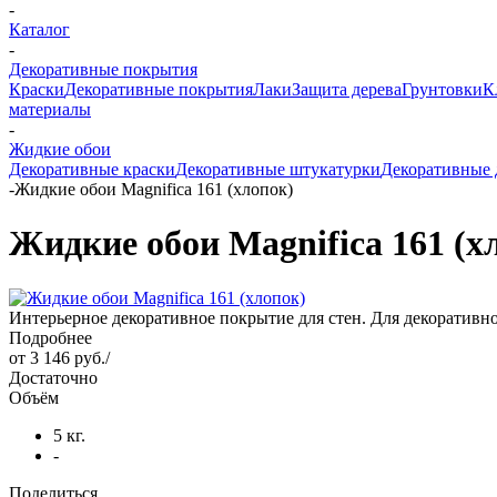
-
Каталог
-
Декоративные покрытия
Краски
Декоративные покрытия
Лаки
Защита дерева
Грунтовки
К
материалы
-
Жидкие обои
Декоративные краски
Декоративные штукатурки
Декоративные 
-
Жидкие обои Magnifica 161 (хлопок)
Жидкие обои Magnifica 161 (х
Интерьерное декоративное покрытие для стен. Для декоратив
Подробнее
от
3 146 руб.
/
Достаточно
Объём
5 кг.
-
Поделиться