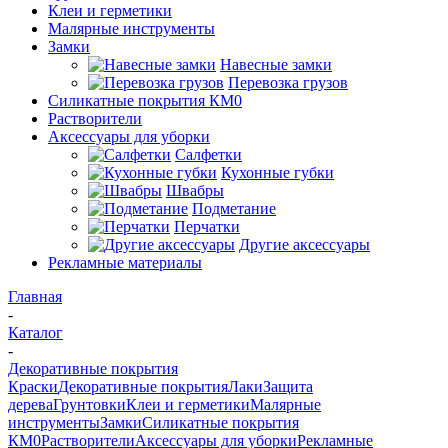
Клеи и герметики
Малярные инструменты
Замки
Навесные замки
Перевозка грузов
Силикатные покрытия КМ0
Растворители
Аксессуары для уборки
Салфетки
Кухонные губки
Швабры
Подметание
Перчатки
Другие аксессуары
Рекламные материалы
Главная
-
Каталог
-
Декоративные покрытия
Краски
Декоративные покрытия
Лаки
Защита
дерева
Грунтовки
Клеи и герметики
Малярные
инструменты
Замки
Силикатные покрытия
КМ0
Растворители
Аксессуары для уборки
Рекламные